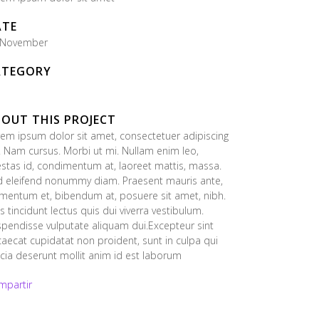
ATE
 November
ATEGORY
OUT THIS PROJECT
em ipsum dolor sit amet, consectetuer adipiscing
t. Nam cursus. Morbi ut mi. Nullam enim leo,
stas id, condimentum at, laoreet mattis, massa.
d eleifend nonummy diam. Praesent mauris ante,
mentum et, bibendum at, posuere sit amet, nibh.
s tincidunt lectus quis dui viverra vestibulum.
pendisse vulputate aliquam dui.Excepteur sint
aecat cupidatat non proident, sunt in culpa qui
icia deserunt mollit anim id est laborum
mpartir