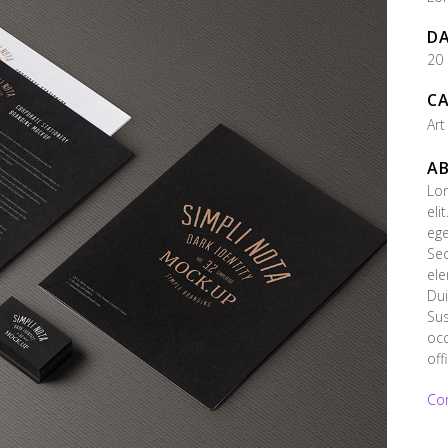
D
20
C
Art
AB
Lor
eli
ege
Se
ele
Dui
Sus
occ
off
Co