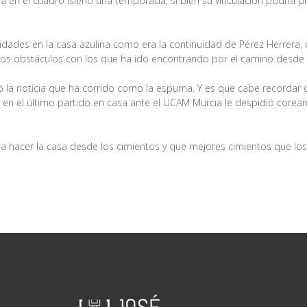
rá en el cuadro isleño una temporada, si bien su vinculación podría pr
idades en la casa azulina como era la continuidad de Pérez Herrera,
 obstáculos con los que ha ido encontrando por el camino desde q
ado la noticia que ha corrido como la espuma. Y es que cabe recordar
uso en el último partido en casa ante el UCAM Murcia le despidió co
a hacer la casa desde los cimientos y que mejores cimientos que los