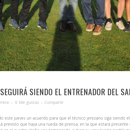
 SEGUIRÁ SIENDO EL ENTRENADOR DEL S
rrera
0
Me gustas
Compartir
o este jueves un acuerdo para que el técnico jerezano siga siendo el 
previsto que haya una rueda de prensa, en la que estará presente e