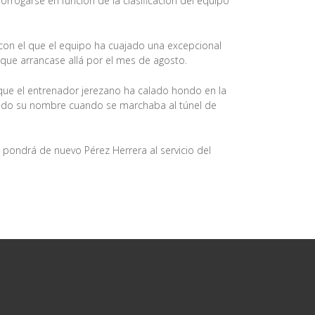
orrogarse en función de la clasificación del equipo
 con el que el equipo ha cuajado una excepcional
ue arrancase allá por el mes de agosto.
 que el entrenador jerezano ha calado hondo en la
reando su nombre cuando se marchaba al túnel de
 pondrá de nuevo Pérez Herrera al servicio del