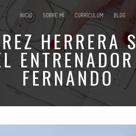
INICIO
SOBRE MÍ
CURRÍCULUM
BLOG
ÉREZ HERRERA 
EL ENTRENADOR
FERNANDO