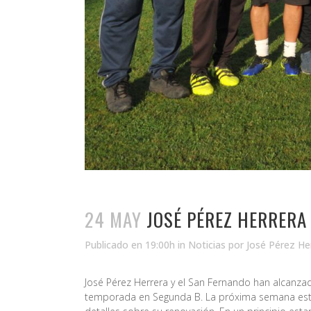
24 MAY
JOSÉ PÉREZ HERRERA
Publicado en 19:00h
in
Noticias
por
José Pérez He
José Pérez Herrera y el San Fernando han alcanzad
temporada en Segunda B. La próxima semana está 