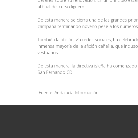
detalles sobre su renovación. En un principio esta
al final del curso liguero.
De esta manera se cierra una de las grandes prior
campaña terminando noveno pese a los numerosos
También la afición, vía redes sociales, ha celebr
inmensa mayoría de la afición cañaílla, que incl
vestuarios.
De esta manera, la directiva isleña ha comenzado 
San Fernando CD.
Fuente: Andalucía Información